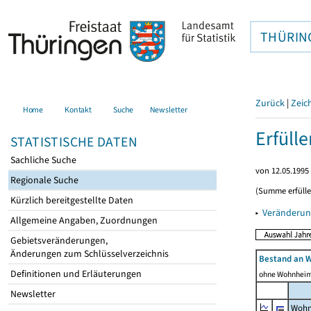
THÜRIN
Zurück
|
Zeic
Home
Kontakt
Suche
Newsletter
Erfüll
STATISTISCHE DATEN
Sachliche Suche
von 12.05.1995 
Regionale Suche
(Summe erfüll
Kürzlich bereitgestellte Daten
▸
Veränderun
Allgemeine Angaben, Zuordnungen
Gebietsveränderungen,
Änderungen zum Schlüsselverzeichnis
Bestand an 
Definitionen und Erläuterungen
ohne Wohnhei
Newsletter
Wohn