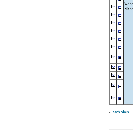
Wohn
Nich
▴
nach oben