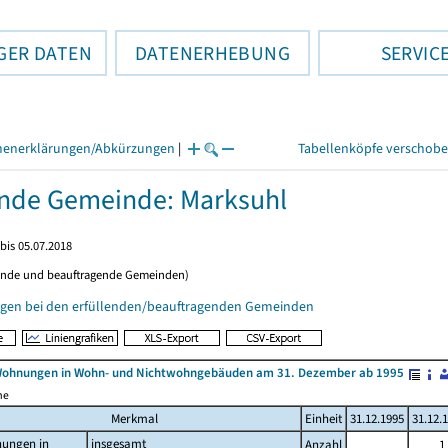
GER DATEN
DATENERHEBUNG
SERVIC
henerklärungen/Abkürzungen
|
Tabellenköpfe verschob
ende Gemeinde: Marksuhl
bis 05.07.2018
ende und beauftragende Gemeinden)
gen bei den erfüllenden/beauftragenden Gemeinden
Wohnungen in Wohn- und Nichtwohngebäuden am 31. Dezember ab 1995
me
Merkmal
Einheit
31.12.1995
31.12.
ungen in
insgesamt
Anzahl
1