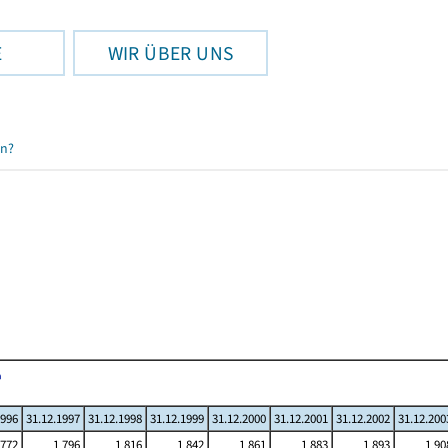
E
WIR ÜBER UNS
en?
1996
31.12.1997
31.12.1998
31.12.1999
31.12.2000
31.12.2001
31.12.2002
31.12.200
 772
1 796
1 816
1 842
1 861
1 883
1 893
1 90