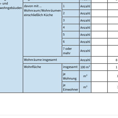
- und
davon mit ...
1
Anzahl
twohngebäuden
Wohnraum/Wohnräumen
2
Anzahl
einschließlich Küche
3
Anzahl
4
Anzahl
5
Anzahl
6
Anzahl
7 oder
Anzahl
mehr
Wohnräume insgesamt
Anzahl
8
Wohnfläche
insgesamt
100 m²
1
je
m²
Wohnung
je
m²
Einwohner