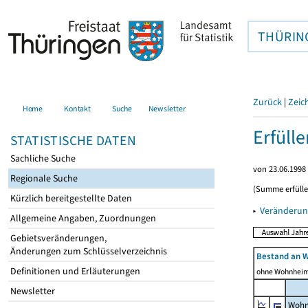
THÜRIN
Zurück
|
Zeic
Home
Kontakt
Suche
Newsletter
Erfüll
STATISTISCHE DATEN
Sachliche Suche
von 23.06.1998 
Regionale Suche
(Summe erfüll
Kürzlich bereitgestellte Daten
▸
Veränderun
Allgemeine Angaben, Zuordnungen
Gebietsveränderungen,
Änderungen zum Schlüsselverzeichnis
Bestand an 
Definitionen und Erläuterungen
ohne Wohnhei
Newsletter
Wohn