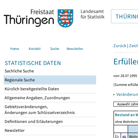
THÜRIN
Zurück
|
Zeic
Home
Kontakt
Suche
Newsletter
Erfüll
STATISTISCHE DATEN
Sachliche Suche
von 28.07.1995 
Regionale Suche
(Summe erfüll
Kürzlich bereitgestellte Daten
▸
Veränderun
Allgemeine Angaben, Zuordnungen
Gebietsveränderungen,
Änderungen zum Schlüsselverzeichnis
Bestand an 
Definitionen und Erläuterungen
ohne Wohnhei
Newsletter
Wohn