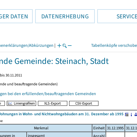
GER DATEN
DATENERHEBUNG
SERVIC
henerklärungen/Abkürzungen
|
Tabellenköpfe verschob
ende Gemeinde: Steinach, Stadt
bis 30.11.2011
ende und beauftragende Gemeinden)
gen bei den erfüllenden/beauftragenden Gemeinden
Wohnungen in Wohn- und Nichtwohngebäuden am 31. Dezember ab 1995
me
Merkmal
Einheit
31.12.1995
31.12.
ungen in
insgesamt
Anzahl