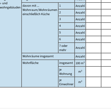
- und
davon mit ...
1
Anzahl
twohngebäuden
Wohnraum/Wohnräumen
2
Anzahl
einschließlich Küche
3
Anzahl
4
Anzahl
5
Anzahl
6
Anzahl
7 oder
Anzahl
mehr
Wohnräume insgesamt
Anzahl
Wohnfläche
insgesamt
100 m²
je
m²
Wohnung
je
m²
Einwohner