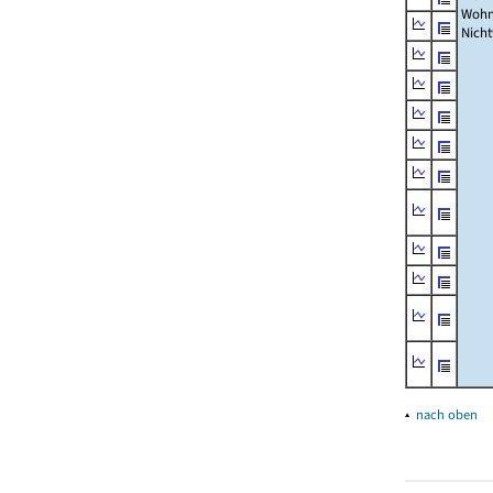
Wohn
Nich
▴
nach oben