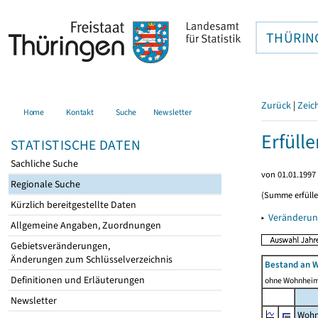
THÜRIN
Zurück
|
Zeic
Home
Kontakt
Suche
Newsletter
Erfüll
STATISTISCHE DATEN
Sachliche Suche
von 01.01.1997 
Regionale Suche
(Summe erfüll
Kürzlich bereitgestellte Daten
▸
Veränderun
Allgemeine Angaben, Zuordnungen
Gebietsveränderungen,
Änderungen zum Schlüsselverzeichnis
Bestand an 
Definitionen und Erläuterungen
ohne Wohnhei
Newsletter
Wohn