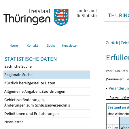
THÜRIN
Zurück
|
Zeic
Home
Kontakt
Suche
Newsletter
Erfüll
STATISTISCHE DATEN
Sachliche Suche
von 01.07.1999 
Regionale Suche
(Summe erfüll
Kürzlich bereitgestellte Daten
▸
Veränderun
Allgemeine Angaben, Zuordnungen
Gebietsveränderungen,
Änderungen zum Schlüsselverzeichnis
Bestand an 
Definitionen und Erläuterungen
ohne Wohnhei
Newsletter
Wohn