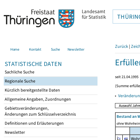
THÜRIN
Zurück
|
Zeic
Home
Kontakt
Suche
Newsletter
Erfüll
STATISTISCHE DATEN
Sachliche Suche
seit 21.04.1995
Regionale Suche
(Summe erfüll
Kürzlich bereitgestellte Daten
▸
Veränderun
Allgemeine Angaben, Zuordnungen
Gebietsveränderungen,
Änderungen zum Schlüsselverzeichnis
Bestand an 
Definitionen und Erläuterungen
ohne Wohnhei
Newsletter
Wohn