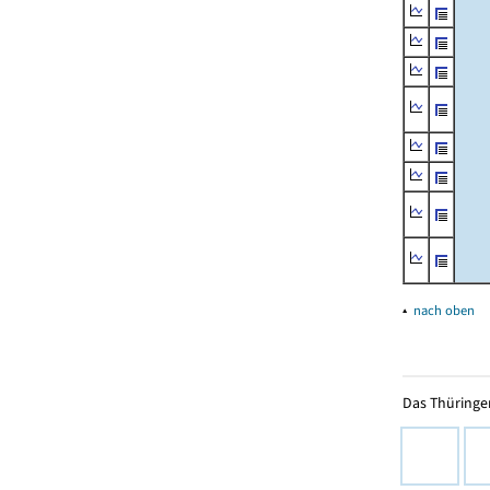
▴
nach oben
Das Thüringer