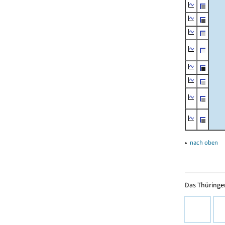
▴
nach oben
Das Thüringer