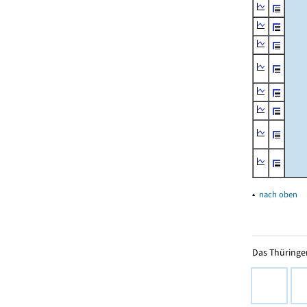
▴
nach oben
Das Thüringer