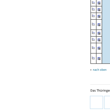
▴
nach oben
Das Thüringer