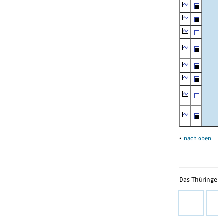
▴
nach oben
Das Thüringer