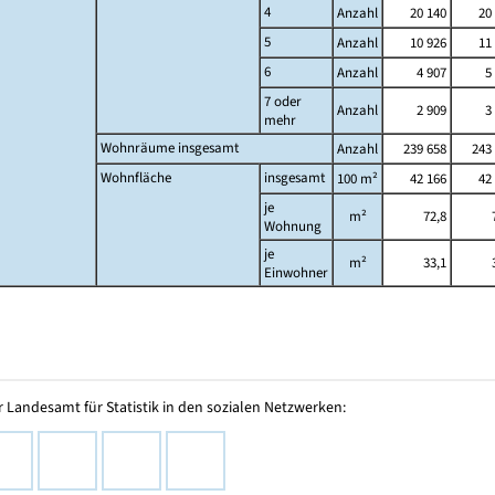
4
Anzahl
20 140
20
5
Anzahl
10 926
11
6
Anzahl
4 907
5
7 oder
Anzahl
2 909
3
mehr
Wohnräume insgesamt
Anzahl
239 658
243 
Wohnfläche
insgesamt
100 m²
42 166
42
je
m²
72,8
Wohnung
je
m²
33,1
Einwohner
 Landesamt für Statistik in den sozialen Netzwerken: