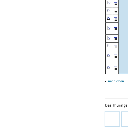
▴
nach oben
Das Thüringer