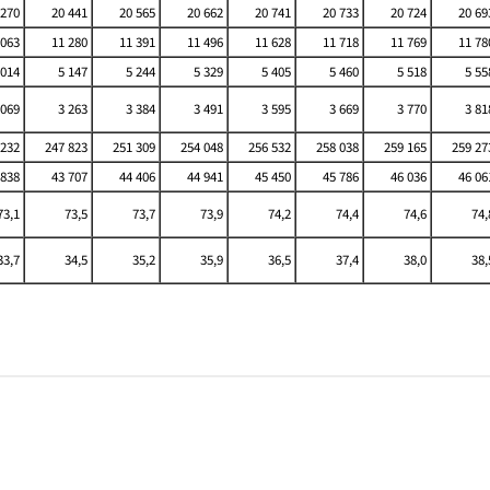
 270
20 441
20 565
20 662
20 741
20 733
20 724
20 69
 063
11 280
11 391
11 496
11 628
11 718
11 769
11 78
 014
5 147
5 244
5 329
5 405
5 460
5 518
5 55
 069
3 263
3 384
3 491
3 595
3 669
3 770
3 81
232
247 823
251 309
254 048
256 532
258 038
259 165
259 27
 838
43 707
44 406
44 941
45 450
45 786
46 036
46 06
73,1
73,5
73,7
73,9
74,2
74,4
74,6
74,
33,7
34,5
35,2
35,9
36,5
37,4
38,0
38,