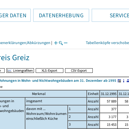
GER DATEN
DATENERHEBUNG
SERVIC
henerklärungen/Abkürzungen
|
Tabellenköpfe verschob
eis Greiz
Wohnungen in Wohn- und Nichtwohngebäuden am 31. Dezember ab 1995
me
Merkmal
Einheit
31.12.1995
31.12.
ungen in
insgesamt
Anzahl
57 889
58
- und
davon mit ...
1
Anzahl
377
twohngebäuden
Wohnraum/Wohnräumen
2
Anzahl
3 177
3
einschließlich Küche
3
Anzahl
15 453
15