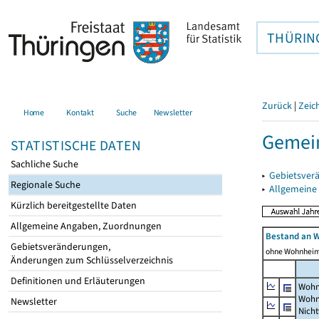
THÜRIN
Zurück
|
Zeic
Home
Kontakt
Suche
Newsletter
Gemein
STATISTISCHE DATEN
Sachliche Suche
▸
Gebietsver
Regionale Suche
▸
Allgemeine
Kürzlich bereitgestellte Daten
Allgemeine Angaben, Zuordnungen
Bestand an 
Gebietsveränderungen,
ohne Wohnhei
Änderungen zum Schlüsselverzeichnis
Definitionen und Erläuterungen
Wohn
Wohn
Newsletter
Nich