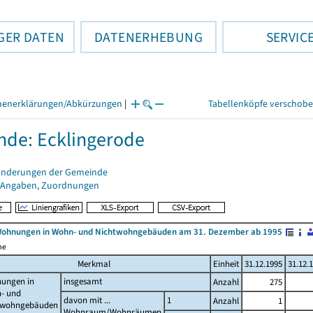
GER DATEN
DATENERHEBUNG
SERVIC
henerklärungen/Abkürzungen
|
Tabellenköpfe verschob
de: Ecklingerode
änderungen der Gemeinde
 Angaben, Zuordnungen
Wohnungen in Wohn- und Nichtwohngebäuden am 31. Dezember ab 1995
me
Merkmal
Einheit
31.12.1995
31.12.
ungen in
insgesamt
Anzahl
275
- und
davon mit ...
1
Anzahl
1
twohngebäuden
Wohnraum/Wohnräumen