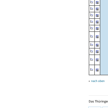
▴
nach oben
Das Thüringer