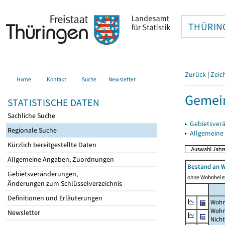
THÜRIN
Zurück
|
Zeic
Home
Kontakt
Suche
Newsletter
Gemein
STATISTISCHE DATEN
Sachliche Suche
▸
Gebietsver
Regionale Suche
▸
Allgemeine
Kürzlich bereitgestellte Daten
Allgemeine Angaben, Zuordnungen
Bestand an 
Gebietsveränderungen,
ohne Wohnhei
Änderungen zum Schlüsselverzeichnis
Definitionen und Erläuterungen
Wohn
Wohn
Newsletter
Nich