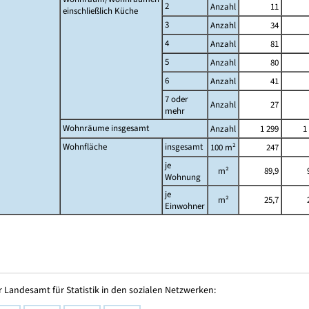
2
Anzahl
11
einschließlich Küche
3
Anzahl
34
4
Anzahl
81
5
Anzahl
80
6
Anzahl
41
7 oder
Anzahl
27
mehr
Wohnräume insgesamt
Anzahl
1 299
1
Wohnfläche
insgesamt
100 m²
247
je
m²
89,9
Wohnung
je
m²
25,7
Einwohner
 Landesamt für Statistik in den sozialen Netzwerken: