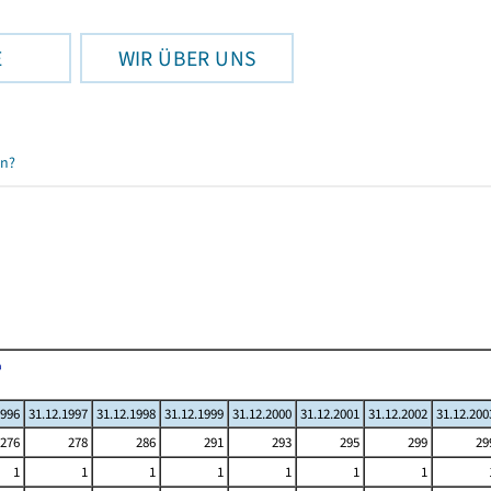
E
WIR ÜBER UNS
en?
1996
31.12.1997
31.12.1998
31.12.1999
31.12.2000
31.12.2001
31.12.2002
31.12.200
276
278
286
291
293
295
299
29
1
1
1
1
1
1
1