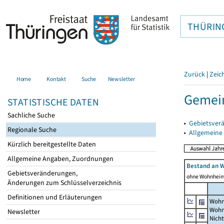
THÜRIN
Zurück
|
Zeic
Home
Kontakt
Suche
Newsletter
Gemein
STATISTISCHE DATEN
Sachliche Suche
▸
Gebietsver
Regionale Suche
▸
Allgemeine
Kürzlich bereitgestellte Daten
Allgemeine Angaben, Zuordnungen
Bestand an 
Gebietsveränderungen,
ohne Wohnhei
Änderungen zum Schlüsselverzeichnis
Definitionen und Erläuterungen
Wohn
Wohn
Newsletter
Nich