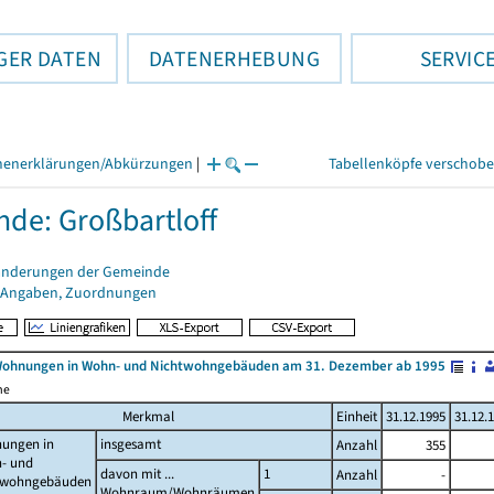
GER DATEN
DATENERHEBUNG
SERVIC
henerklärungen/Abkürzungen
|
Tabellenköpfe verschob
de: Großbartloff
änderungen der Gemeinde
 Angaben, Zuordnungen
Wohnungen in Wohn- und Nichtwohngebäuden am 31. Dezember ab 1995
me
Merkmal
Einheit
31.12.1995
31.12.
ungen in
insgesamt
Anzahl
355
- und
davon mit ...
1
Anzahl
-
twohngebäuden
Wohnraum/Wohnräumen