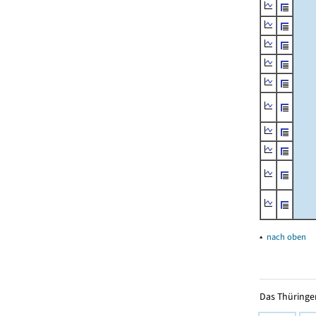
▴
nach oben
Das Thüringer