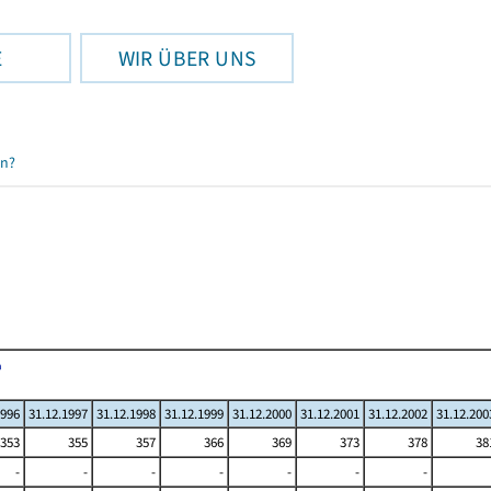
E
WIR ÜBER UNS
en?
1996
31.12.1997
31.12.1998
31.12.1999
31.12.2000
31.12.2001
31.12.2002
31.12.200
353
355
357
366
369
373
378
38
-
-
-
-
-
-
-