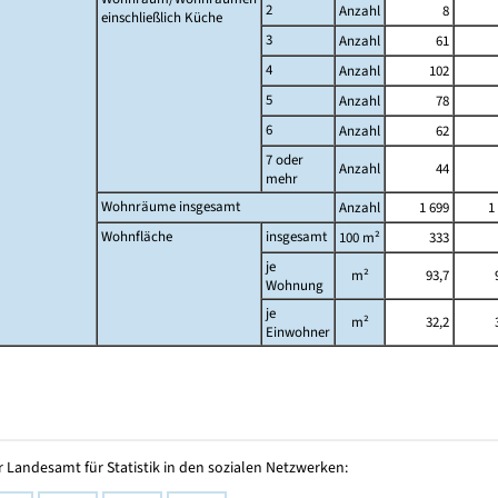
2
Anzahl
8
einschließlich Küche
3
Anzahl
61
4
Anzahl
102
5
Anzahl
78
6
Anzahl
62
7 oder
Anzahl
44
mehr
Wohnräume insgesamt
Anzahl
1 699
1
Wohnfläche
insgesamt
100 m²
333
je
m²
93,7
Wohnung
je
m²
32,2
Einwohner
 Landesamt für Statistik in den sozialen Netzwerken: