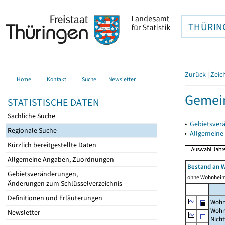
THÜRIN
Zurück
|
Zeic
Home
Kontakt
Suche
Newsletter
Gemein
STATISTISCHE DATEN
Sachliche Suche
▸
Gebietsver
Regionale Suche
▸
Allgemeine
Kürzlich bereitgestellte Daten
Allgemeine Angaben, Zuordnungen
Bestand an 
Gebietsveränderungen,
ohne Wohnhei
Änderungen zum Schlüsselverzeichnis
Definitionen und Erläuterungen
Wohn
Wohn
Newsletter
Nich