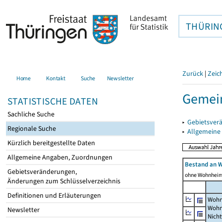
THÜRIN
Zurück
|
Zeic
Home
Kontakt
Suche
Newsletter
Gemei
STATISTISCHE DATEN
Sachliche Suche
▸
Gebietsver
Regionale Suche
▸
Allgemeine
Kürzlich bereitgestellte Daten
Allgemeine Angaben, Zuordnungen
Bestand an 
Gebietsveränderungen,
ohne Wohnhei
Änderungen zum Schlüsselverzeichnis
Definitionen und Erläuterungen
Wohn
Wohn
Newsletter
Nich