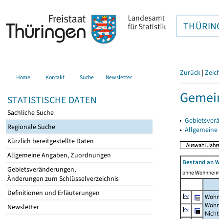
THÜRIN
Zurück
|
Zeic
Home
Kontakt
Suche
Newsletter
Gemein
STATISTISCHE DATEN
Sachliche Suche
▸
Gebietsver
Regionale Suche
▸
Allgemeine
Kürzlich bereitgestellte Daten
Allgemeine Angaben, Zuordnungen
Bestand an 
Gebietsveränderungen,
ohne Wohnhei
Änderungen zum Schlüsselverzeichnis
Definitionen und Erläuterungen
Wohn
Wohn
Newsletter
Nich