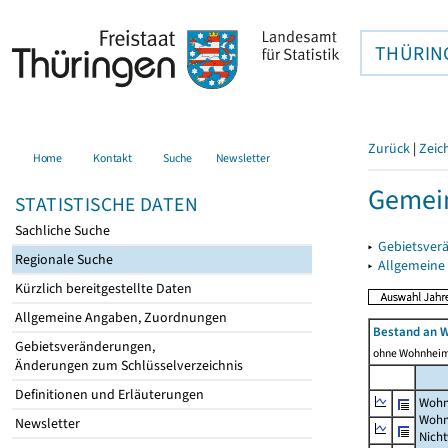
THÜRIN
Zurück
|
Zeic
Home
Kontakt
Suche
Newsletter
Gemein
STATISTISCHE DATEN
Sachliche Suche
▸
Gebietsver
Regionale Suche
▸
Allgemeine
Kürzlich bereitgestellte Daten
Allgemeine Angaben, Zuordnungen
Bestand an 
Gebietsveränderungen,
ohne Wohnhei
Änderungen zum Schlüsselverzeichnis
Definitionen und Erläuterungen
Wohn
Wohn
Newsletter
Nich