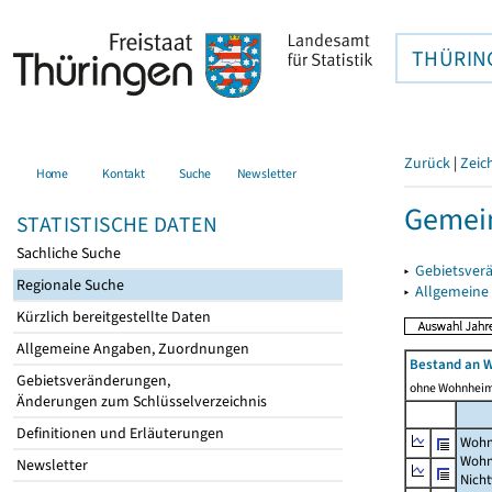
THÜRIN
Zurück
|
Zeic
Home
Kontakt
Suche
Newsletter
Gemei
STATISTISCHE DATEN
Sachliche Suche
▸
Gebietsver
Regionale Suche
▸
Allgemeine
Kürzlich bereitgestellte Daten
Allgemeine Angaben, Zuordnungen
Bestand an 
Gebietsveränderungen,
ohne Wohnhei
Änderungen zum Schlüsselverzeichnis
Definitionen und Erläuterungen
Wohn
Wohn
Newsletter
Nich