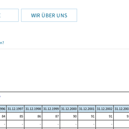
E
WIR ÜBER UNS
en?
1996
31.12.1997
31.12.1998
31.12.1999
31.12.2000
31.12.2001
31.12.2002
31.12.200
84
85
86
87
90
91
91
9
-
-
-
-
-
-
-