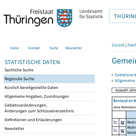
THÜRIN
Zurück
|
Zeic
Home
Kontakt
Suche
Newsletter
Gemein
STATISTISCHE DATEN
Sachliche Suche
▸
Gebietsver
Regionale Suche
▸
Allgemeine
Kürzlich bereitgestellte Daten
Allgemeine Angaben, Zuordnungen
Bestand an 
Gebietsveränderungen,
ohne Wohnhei
Änderungen zum Schlüsselverzeichnis
Definitionen und Erläuterungen
Wohn
Wohn
Newsletter
Nich