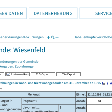
GER DATEN
DATENERHEBUNG
SERVIC
henerklärungen/Abkürzungen
|
Tabellenköpfe verschob
de: Wiesenfeld
änderungen der Gemeinde
 Angaben, Zuordnungen
Wohnungen in Wohn- und Nichtwohngebäuden am 31. Dezember ab 1995
me
Merkmal
Einheit
31.12.1995
31.12.
ungen in
insgesamt
Anzahl
84
- und
davon mit ...
1
Anzahl
-
twohngebäuden
Wohnraum/Wohnräumen