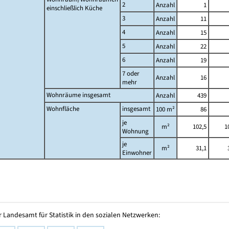
2
Anzahl
1
einschließlich Küche
3
Anzahl
11
4
Anzahl
15
5
Anzahl
22
6
Anzahl
19
7 oder
Anzahl
16
mehr
Wohnräume insgesamt
Anzahl
439
Wohnfläche
insgesamt
100 m²
86
je
m²
102,5
1
Wohnung
je
m²
31,1
Einwohner
 Landesamt für Statistik in den sozialen Netzwerken: