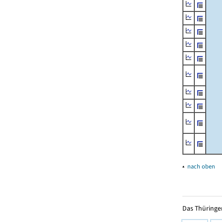
▴
nach oben
Das Thüringer