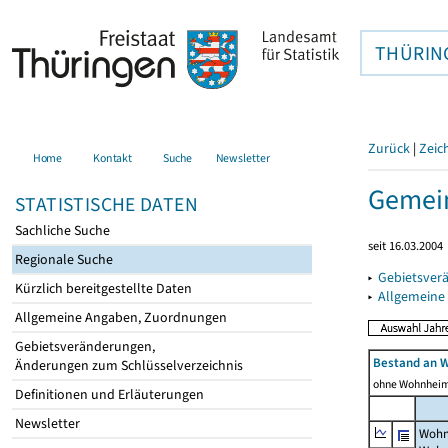
THÜRIN
Zurück
|
Zeic
Home
Kontakt
Suche
Newsletter
Gemein
STATISTISCHE DATEN
Sachliche Suche
seit 16.03.2004
Regionale Suche
▸
Gebietsver
Kürzlich bereitgestellte Daten
▸
Allgemeine
Allgemeine Angaben, Zuordnungen
Gebietsveränderungen,
Bestand an 
Änderungen zum Schlüsselverzeichnis
ohne Wohnhei
Definitionen und Erläuterungen
Newsletter
Wohn