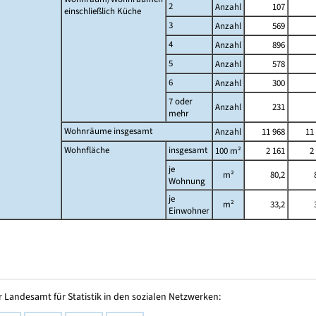
2
Anzahl
107
einschließlich Küche
3
Anzahl
569
4
Anzahl
896
5
Anzahl
578
6
Anzahl
300
7 oder
Anzahl
231
mehr
Wohnräume insgesamt
Anzahl
11 968
11
Wohnfläche
insgesamt
100 m²
2 161
2
je
m²
80,2
Wohnung
je
m²
33,2
Einwohner
 Landesamt für Statistik in den sozialen Netzwerken: