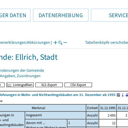
GER DATEN
DATENERHEBUNG
SERVIC
henerklärungen/Abkürzungen
|
Tabellenköpfe verschob
de: Ellrich, Stadt
änderungen der Gemeinde
 Angaben, Zuordnungen
Wohnungen in Wohn- und Nichtwohngebäuden am 31. Dezember ab 1995
me
Merkmal
Einheit
31.12.1995
31.12.
ungen in
insgesamt
Anzahl
2 693
2
- und
davon mit ...
1
Anzahl
12
twohngebäuden
Wohnraum/Wohnräumen