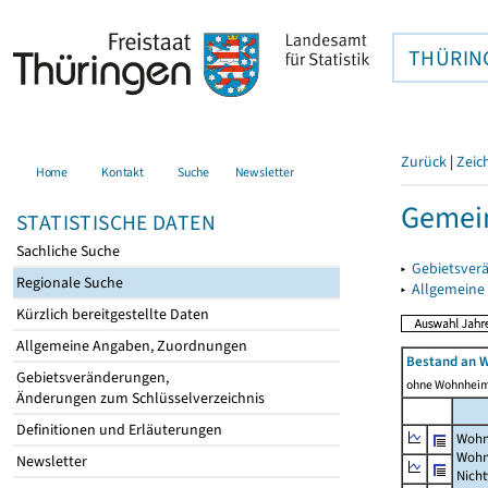
THÜRIN
Zurück
|
Zeic
Home
Kontakt
Suche
Newsletter
Gemein
STATISTISCHE DATEN
Sachliche Suche
▸
Gebietsver
Regionale Suche
▸
Allgemeine
Kürzlich bereitgestellte Daten
Allgemeine Angaben, Zuordnungen
Bestand an 
Gebietsveränderungen,
ohne Wohnhei
Änderungen zum Schlüsselverzeichnis
Definitionen und Erläuterungen
Wohn
Wohn
Newsletter
Nich