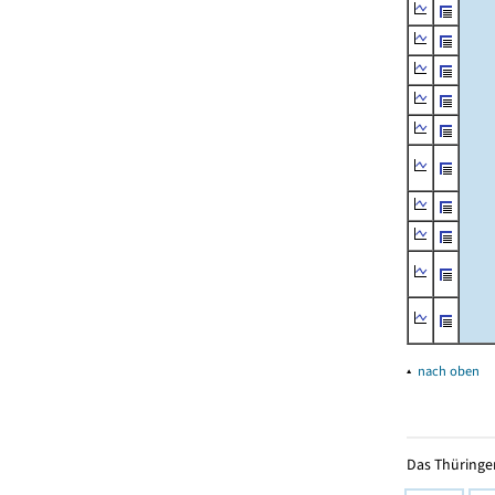
▴
nach oben
Das Thüringer