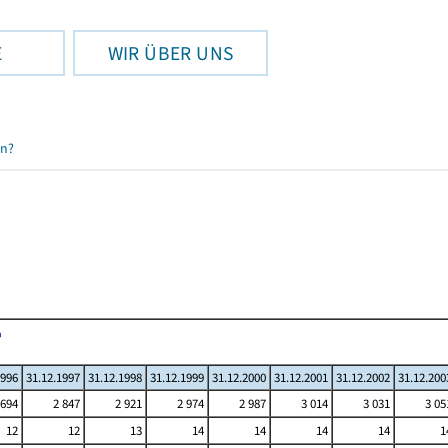
E
WIR ÜBER UNS
en?
1996
31.12.1997
31.12.1998
31.12.1999
31.12.2000
31.12.2001
31.12.2002
31.12.200
 694
2 847
2 921
2 974
2 987
3 014
3 031
3 05
12
12
13
14
14
14
14
1