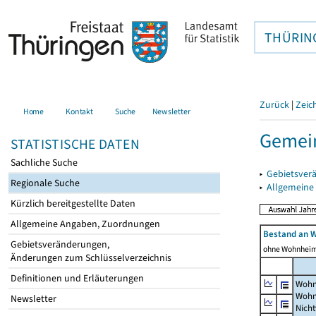
THÜRIN
Zurück
|
Zeic
Home
Kontakt
Suche
Newsletter
Gemein
STATISTISCHE DATEN
Sachliche Suche
▸
Gebietsver
Regionale Suche
▸
Allgemeine
Kürzlich bereitgestellte Daten
Allgemeine Angaben, Zuordnungen
Bestand an 
Gebietsveränderungen,
ohne Wohnhei
Änderungen zum Schlüsselverzeichnis
Definitionen und Erläuterungen
Wohn
Wohn
Newsletter
Nich