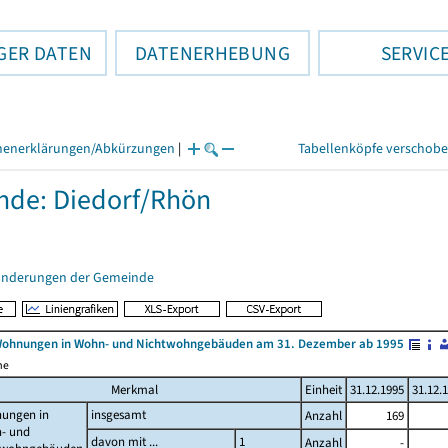
GER DATEN
DATENERHEBUNG
SERVIC
henerklärungen/Abkürzungen
|
Tabellenköpfe verschob
de: Diedorf/Rhön
änderungen der Gemeinde
Wohnungen in Wohn- und Nichtwohngebäuden am 31. Dezember ab 1995
me
Merkmal
Einheit
31.12.1995
31.12.
ungen in
insgesamt
Anzahl
169
- und
davon mit ...
1
Anzahl
-