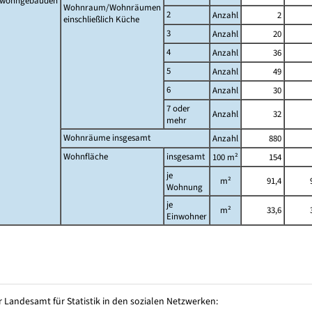
twohngebäuden
Wohnraum/Wohnräumen
2
Anzahl
2
einschließlich Küche
3
Anzahl
20
4
Anzahl
36
5
Anzahl
49
6
Anzahl
30
7 oder
Anzahl
32
mehr
Wohnräume insgesamt
Anzahl
880
Wohnfläche
insgesamt
100 m²
154
je
m²
91,4
Wohnung
je
m²
33,6
Einwohner
 Landesamt für Statistik in den sozialen Netzwerken: