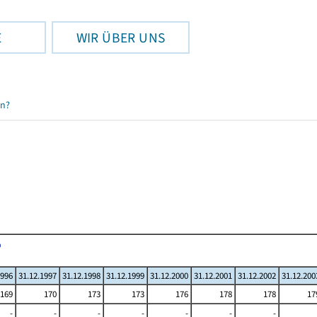
E
WIR ÜBER UNS
en?
1996
31.12.1997
31.12.1998
31.12.1999
31.12.2000
31.12.2001
31.12.2002
31.12.200
169
170
173
173
176
178
178
17
-
-
-
-
-
-
-