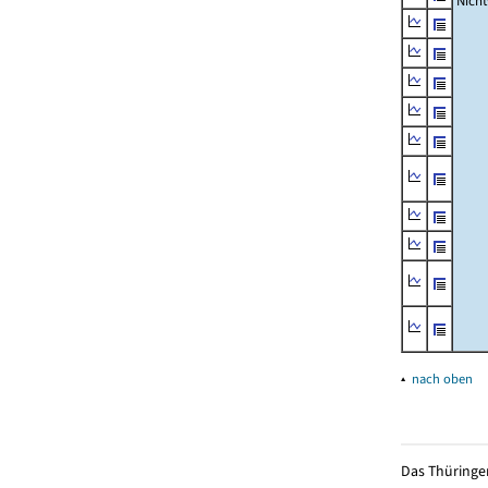
Nich
▴
nach oben
Das Thüringer