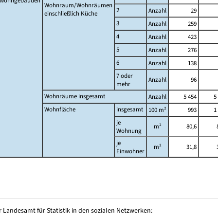
twohngebäuden
Wohnraum/Wohnräumen
2
Anzahl
29
einschließlich Küche
3
Anzahl
259
4
Anzahl
423
5
Anzahl
276
6
Anzahl
138
7 oder
Anzahl
96
mehr
Wohnräume insgesamt
Anzahl
5 454
5
Wohnfläche
insgesamt
100 m²
993
1
je
m²
80,6
Wohnung
je
m²
31,8
Einwohner
 Landesamt für Statistik in den sozialen Netzwerken: