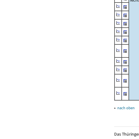
Nich
▴
nach oben
Das Thüringer