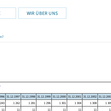
E
WIR ÜBER UNS
en?
1996
31.12.1997
31.12.1998
31.12.1999
31.12.2000
31.12.2001
31.12.2002
31.12.200
 243
1 262
1 281
1 296
1 301
1 304
1 308
1 30
11
11
11
11
11
11
11
1