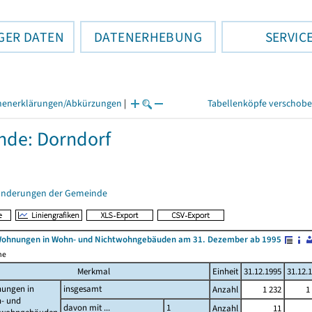
GER DATEN
DATENERHEBUNG
SERVIC
henerklärungen/Abkürzungen
|
Tabellenköpfe verschob
de: Dorndorf
änderungen der Gemeinde
Wohnungen in Wohn- und Nichtwohngebäuden am 31. Dezember ab 1995
me
Merkmal
Einheit
31.12.1995
31.12.
ungen in
insgesamt
Anzahl
1 232
1
- und
davon mit ...
1
Anzahl
11