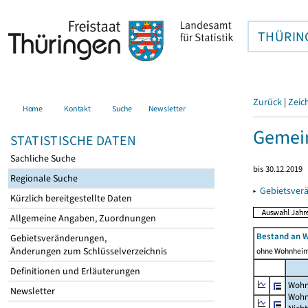
THÜRIN
Zurück
|
Zeic
Home
Kontakt
Suche
Newsletter
Gemei
STATISTISCHE DATEN
Sachliche Suche
bis 30.12.2019
Regionale Suche
▸
Gebietsver
Kürzlich bereitgestellte Daten
Allgemeine Angaben, Zuordnungen
Bestand an 
Gebietsveränderungen,
Änderungen zum Schlüsselverzeichnis
ohne Wohnhei
Definitionen und Erläuterungen
Wohn
Newsletter
Wohn