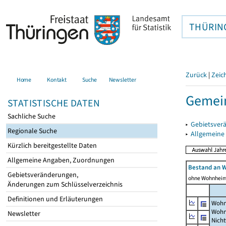
THÜRIN
Zurück
|
Zeic
Home
Kontakt
Suche
Newsletter
Gemein
STATISTISCHE DATEN
Sachliche Suche
▸
Gebietsver
Regionale Suche
▸
Allgemeine
Kürzlich bereitgestellte Daten
Allgemeine Angaben, Zuordnungen
Bestand an 
Gebietsveränderungen,
ohne Wohnhei
Änderungen zum Schlüsselverzeichnis
Definitionen und Erläuterungen
Wohn
Wohn
Newsletter
Nich