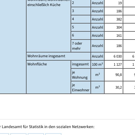
2
Anzahl
19
einschließlich Küche
3
Anzahl
186
4
Anzahl
382
5
Anzahl
304
6
Anzahl
161
7 oder
Anzahl
186
mehr
Wohnräume insgesamt
Anzahl
6 030
6
Wohnfläche
insgesamt
100 m²
1 127
1
je
m²
90,8
Wohnung
je
m²
30,2
Einwohner
 Landesamt für Statistik in den sozialen Netzwerken: