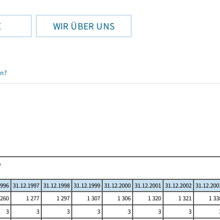
E
WIR ÜBER UNS
en?
1996
31.12.1997
31.12.1998
31.12.1999
31.12.2000
31.12.2001
31.12.2002
31.12.200
 260
1 277
1 297
1 307
1 306
1 320
1 321
1 33
3
3
3
3
3
3
3