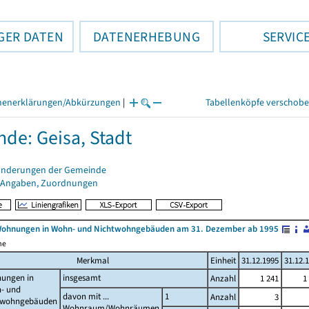
GER DATEN
DATENERHEBUNG
SERVIC
henerklärungen/Abkürzungen
|
Tabellenköpfe verschob
de: Geisa, Stadt
änderungen der Gemeinde
 Angaben, Zuordnungen
Wohnungen in Wohn- und Nichtwohngebäuden am 31. Dezember ab 1995
me
Merkmal
Einheit
31.12.1995
31.12.
ungen in
insgesamt
Anzahl
1 241
1
- und
davon mit ...
1
Anzahl
3
twohngebäuden
Wohnraum/Wohnräumen