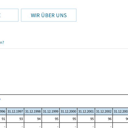
E
WIR ÜBER UNS
en?
1996
31.12.1997
31.12.1998
31.12.1999
31.12.2000
31.12.2001
31.12.2002
31.12.200
91
93
94
95
95
95
96
9
-
-
-
-
-
-
-