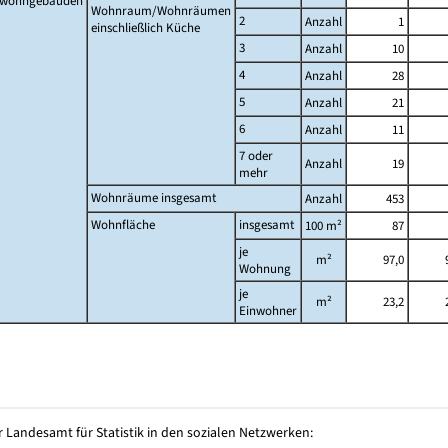
twohngebäuden
Wohnraum/Wohnräumen
2
Anzahl
1
einschließlich Küche
3
Anzahl
10
4
Anzahl
28
5
Anzahl
21
6
Anzahl
11
7 oder
Anzahl
19
mehr
Wohnräume insgesamt
Anzahl
453
Wohnfläche
insgesamt
100 m²
87
je
m²
97,0
Wohnung
je
m²
23,2
Einwohner
 Landesamt für Statistik in den sozialen Netzwerken: