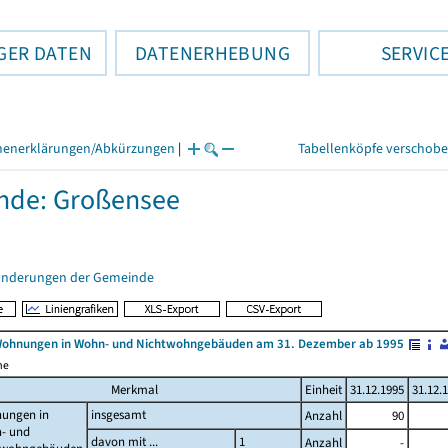
GER DATEN
DATENERHEBUNG
SERVIC
henerklärungen/Abkürzungen
|
Tabellenköpfe verschob
nde: Großensee
änderungen der Gemeinde
Wohnungen in Wohn- und Nichtwohngebäuden am 31. Dezember ab 1995
me
Merkmal
Einheit
31.12.1995
31.12.
ungen in
insgesamt
Anzahl
90
- und
davon mit ...
1
Anzahl
-