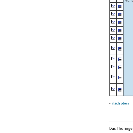
Nich
▴
nach oben
Das Thüringer