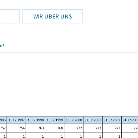
E
WIR ÜBER UNS
en?
1996
31.12.1997
31.12.1998
31.12.1999
31.12.2000
31.12.2001
31.12.2002
31.12.200
752
754
763
768
772
772
777
77
1
1
1
1
1
1
1