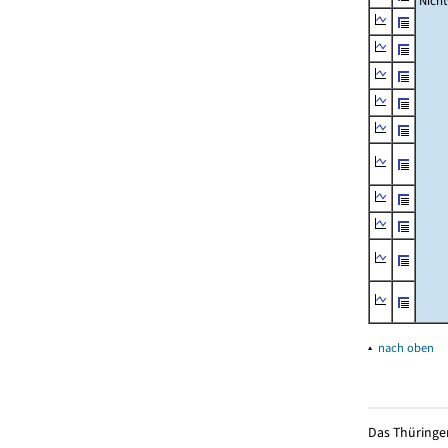
Nich
▴
nach oben
Das Thüringer