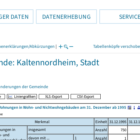
GER DATEN
DATENERHEBUNG
SERVIC
henerklärungen/Abkürzungen
|
Tabellenköpfe verschob
de: Kaltennordheim, Stadt
änderungen der Gemeinde
Wohnungen in Wohn- und Nichtwohngebäuden am 31. Dezember ab 1995
me
Merkmal
Einheit
31.12.1995
31.12.
ungen in
insgesamt
Anzahl
750
- und
davon mit ...
1
Anzahl
1