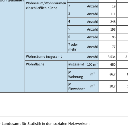
twohngebäuden
Wohnraum/Wohnräumen
2
Anzahl
19
einschließlich Küche
3
Anzahl
111
4
Anzahl
248
5
Anzahl
198
6
Anzahl
96
7 oder
Anzahl
77
mehr
Wohnräume insgesamt
Anzahl
3 534
3
Wohnfläche
insgesamt
100 m²
650
je
m²
86,7
Wohnung
je
m²
30,7
Einwohner
 Landesamt für Statistik in den sozialen Netzwerken: