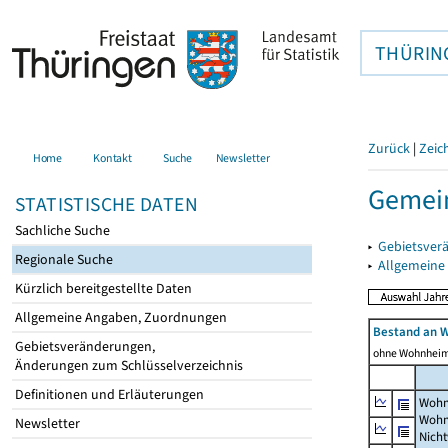
THÜRIN
Zurück
|
Zeic
Home
Kontakt
Suche
Newsletter
Gemein
STATISTISCHE DATEN
Sachliche Suche
▸
Gebietsver
Regionale Suche
▸
Allgemeine
Kürzlich bereitgestellte Daten
Allgemeine Angaben, Zuordnungen
Bestand an 
Gebietsveränderungen,
ohne Wohnhei
Änderungen zum Schlüsselverzeichnis
Definitionen und Erläuterungen
Wohn
Wohn
Newsletter
Nich