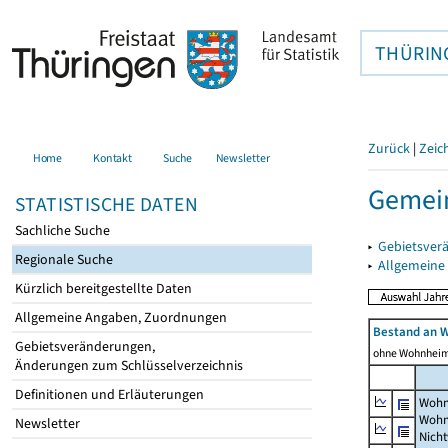
THÜRIN
Zurück
|
Zeic
Home
Kontakt
Suche
Newsletter
Gemein
STATISTISCHE DATEN
Sachliche Suche
▸
Gebietsver
Regionale Suche
▸
Allgemeine
Kürzlich bereitgestellte Daten
Allgemeine Angaben, Zuordnungen
Bestand an 
Gebietsveränderungen,
ohne Wohnhei
Änderungen zum Schlüsselverzeichnis
Definitionen und Erläuterungen
Wohn
Wohn
Newsletter
Nich