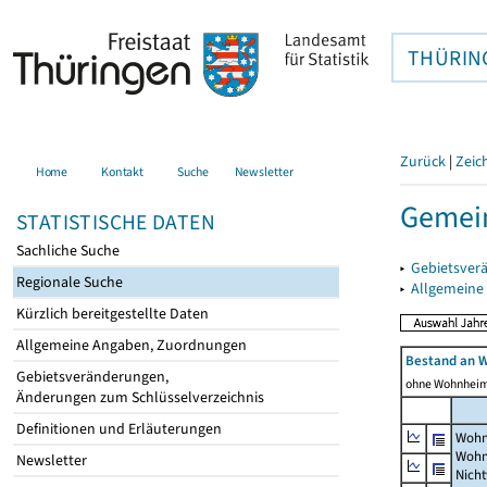
THÜRIN
Zurück
|
Zeic
Home
Kontakt
Suche
Newsletter
Gemei
STATISTISCHE DATEN
Sachliche Suche
▸
Gebietsver
Regionale Suche
▸
Allgemeine
Kürzlich bereitgestellte Daten
Allgemeine Angaben, Zuordnungen
Bestand an 
Gebietsveränderungen,
ohne Wohnhei
Änderungen zum Schlüsselverzeichnis
Definitionen und Erläuterungen
Wohn
Wohn
Newsletter
Nich