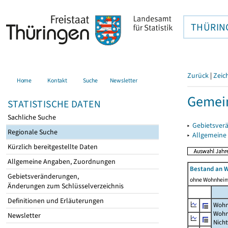
THÜRIN
Zurück
|
Zeic
Home
Kontakt
Suche
Newsletter
Gemein
STATISTISCHE DATEN
Sachliche Suche
▸
Gebietsver
Regionale Suche
▸
Allgemeine
Kürzlich bereitgestellte Daten
Allgemeine Angaben, Zuordnungen
Bestand an 
Gebietsveränderungen,
ohne Wohnhei
Änderungen zum Schlüsselverzeichnis
Definitionen und Erläuterungen
Wohn
Wohn
Newsletter
Nich