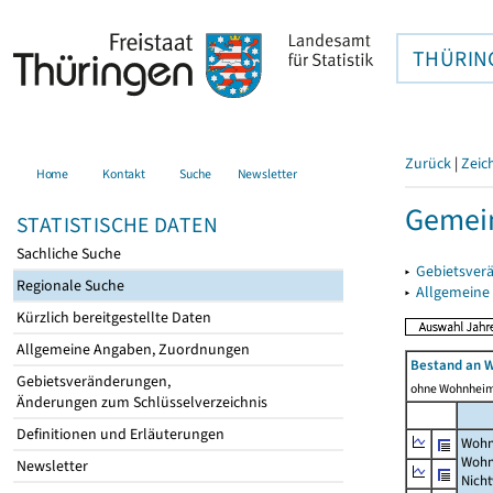
THÜRIN
Zurück
|
Zeic
Home
Kontakt
Suche
Newsletter
Gemei
STATISTISCHE DATEN
Sachliche Suche
▸
Gebietsver
Regionale Suche
▸
Allgemeine
Kürzlich bereitgestellte Daten
Allgemeine Angaben, Zuordnungen
Bestand an 
Gebietsveränderungen,
ohne Wohnhei
Änderungen zum Schlüsselverzeichnis
Definitionen und Erläuterungen
Wohn
Wohn
Newsletter
Nich