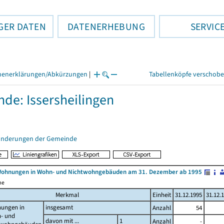
GER DATEN
DATENERHEBUNG
SERVIC
henerklärungen/Abkürzungen
|
Tabellenköpfe verschob
de: Issersheilingen
änderungen der Gemeinde
Wohnungen in Wohn- und Nichtwohngebäuden am 31. Dezember ab 1995
me
Merkmal
Einheit
31.12.1995
31.12.
ungen in
insgesamt
Anzahl
54
- und
davon mit ...
1
Anzahl
-