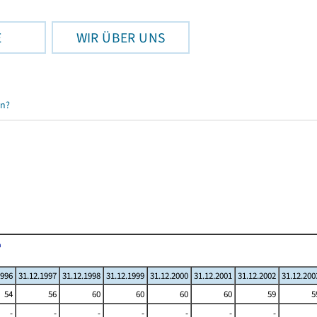
E
WIR ÜBER UNS
en?
1996
31.12.1997
31.12.1998
31.12.1999
31.12.2000
31.12.2001
31.12.2002
31.12.200
54
56
60
60
60
60
59
5
-
-
-
-
-
-
-