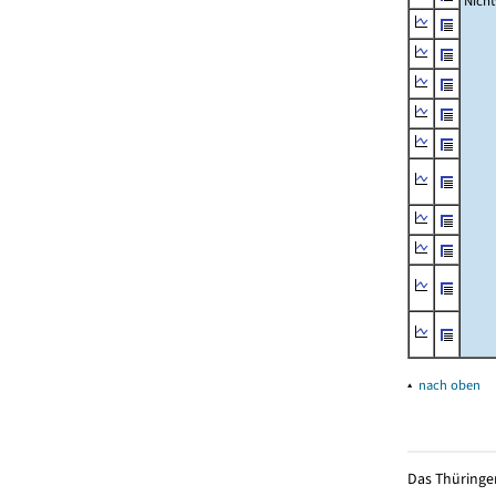
Nich
▴
nach oben
Das Thüringer