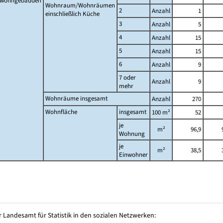
twohngebäuden
Wohnraum/Wohnräumen
2
Anzahl
1
einschließlich Küche
3
Anzahl
5
4
Anzahl
15
5
Anzahl
15
6
Anzahl
9
7 oder
Anzahl
9
mehr
Wohnräume insgesamt
Anzahl
270
Wohnfläche
insgesamt
100 m²
52
je
m²
96,9
Wohnung
je
m²
38,5
Einwohner
 Landesamt für Statistik in den sozialen Netzwerken: