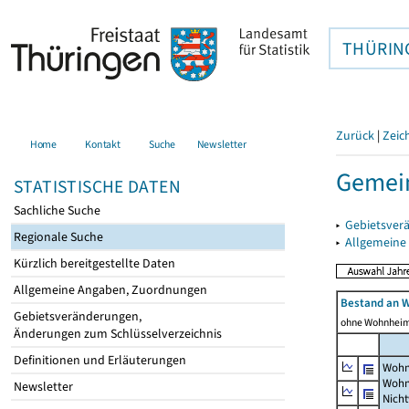
THÜRIN
Zurück
|
Zeic
Home
Kontakt
Suche
Newsletter
Gemei
STATISTISCHE DATEN
Sachliche Suche
▸
Gebietsver
Regionale Suche
▸
Allgemeine
Kürzlich bereitgestellte Daten
Allgemeine Angaben, Zuordnungen
Bestand an 
Gebietsveränderungen,
ohne Wohnhei
Änderungen zum Schlüsselverzeichnis
Definitionen und Erläuterungen
Wohn
Wohn
Newsletter
Nich