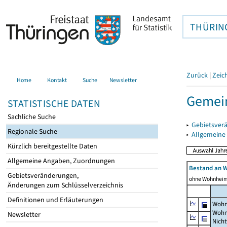
THÜRIN
Zurück
|
Zeic
Home
Kontakt
Suche
Newsletter
Gemein
STATISTISCHE DATEN
Sachliche Suche
▸
Gebietsver
Regionale Suche
▸
Allgemeine
Kürzlich bereitgestellte Daten
Allgemeine Angaben, Zuordnungen
Bestand an 
Gebietsveränderungen,
ohne Wohnhei
Änderungen zum Schlüsselverzeichnis
Definitionen und Erläuterungen
Wohn
Wohn
Newsletter
Nich