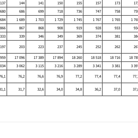
137
144
141
150
155
157
173
17
680
686
699
718
736
747
758
75
 684
1 689
1 703
1 729
1 745
1 767
1 765
1 76
866
867
868
908
919
928
933
93
333
339
346
349
369
374
381
38
197
203
223
237
245
252
262
26
 959
17 096
17 389
17 894
18 260
18 518
18 716
18 78
 034
3 062
3 115
3 216
3 289
3 341
3 381
3 39
76,1
76,2
76,6
76,9
77,2
77,4
77,4
77,
31,1
31,7
32,6
34,0
34,8
36,2
37,0
37,