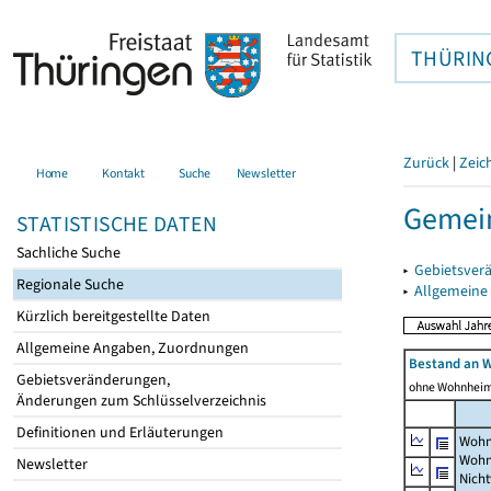
THÜRIN
Zurück
|
Zeic
Home
Kontakt
Suche
Newsletter
Gemein
STATISTISCHE DATEN
Sachliche Suche
▸
Gebietsver
Regionale Suche
▸
Allgemeine
Kürzlich bereitgestellte Daten
Allgemeine Angaben, Zuordnungen
Bestand an 
Gebietsveränderungen,
ohne Wohnhei
Änderungen zum Schlüsselverzeichnis
Definitionen und Erläuterungen
Wohn
Wohn
Newsletter
Nich