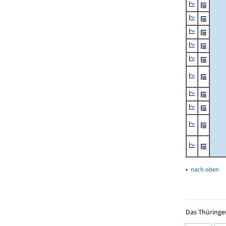
▴
nach oben
Das Thüringer