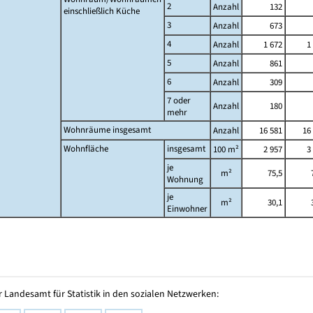
2
Anzahl
132
einschließlich Küche
3
Anzahl
673
4
Anzahl
1 672
1
5
Anzahl
861
6
Anzahl
309
7 oder
Anzahl
180
mehr
Wohnräume insgesamt
Anzahl
16 581
16
Wohnfläche
insgesamt
100 m²
2 957
3
je
m²
75,5
Wohnung
je
m²
30,1
Einwohner
 Landesamt für Statistik in den sozialen Netzwerken: