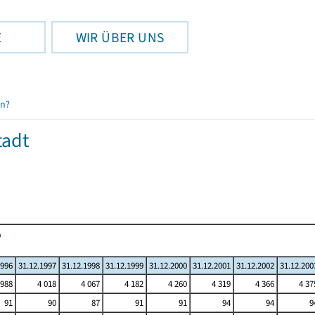
E
WIR ÜBER UNS
en?
tadt
1996
31.12.1997
31.12.1998
31.12.1999
31.12.2000
31.12.2001
31.12.2002
31.12.200
 988
4 018
4 067
4 182
4 260
4 319
4 366
4 37
91
90
87
91
91
94
94
9