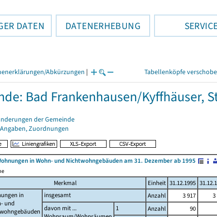
GER DATEN
DATENERHEBUNG
SERVIC
henerklärungen/Abkürzungen
|
Tabellenköpfe verschob
de: Bad Frankenhausen/Kyffhäuser, S
änderungen der Gemeinde
 Angaben, Zuordnungen
Wohnungen in Wohn- und Nichtwohngebäuden am 31. Dezember ab 1995
me
Merkmal
Einheit
31.12.1995
31.12.
ungen in
insgesamt
Anzahl
3 917
3
- und
davon mit ...
1
Anzahl
90
twohngebäuden
Wohnraum/Wohnräumen