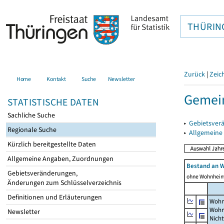
THÜRIN
Zurück
|
Zeic
Home
Kontakt
Suche
Newsletter
Gemein
STATISTISCHE DATEN
Sachliche Suche
▸
Gebietsver
Regionale Suche
▸
Allgemeine
Kürzlich bereitgestellte Daten
Allgemeine Angaben, Zuordnungen
Bestand an 
Gebietsveränderungen,
ohne Wohnhei
Änderungen zum Schlüsselverzeichnis
Definitionen und Erläuterungen
Wohn
Wohn
Newsletter
Nich