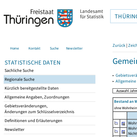
THÜRIN
Zurück
|
Zeic
Home
Kontakt
Suche
Newsletter
Gemei
STATISTISCHE DATEN
Sachliche Suche
▸
Gebietsver
Regionale Suche
▸
Allgemeine
Kürzlich bereitgestellte Daten
Allgemeine Angaben, Zuordnungen
Bestand an 
Gebietsveränderungen,
ohne Wohnhei
Änderungen zum Schlüsselverzeichnis
Definitionen und Erläuterungen
Wohn
Wohn
Newsletter
Nich