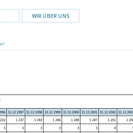
E
WIR ÜBER UNS
en?
1996
31.12.1997
31.12.1998
31.12.1999
31.12.2000
31.12.2001
31.12.2002
31.12.200
 232
1 237
1 243
1 246
1 248
1 247
1 251
1 25
3
3
3
3
3
3
4