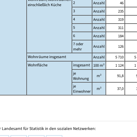
2
Anzahl
46
einschließlich Küche
3
Anzahl
235
4
Anzahl
319
5
Anzahl
311
6
Anzahl
184
7 oder
Anzahl
126
mehr
Wohnräume insgesamt
Anzahl
5 710
5
Wohnfläche
insgesamt
100 m²
1 124
1
je
m²
91,8
Wohnung
je
m²
37,0
Einwohner
 Landesamt für Statistik in den sozialen Netzwerken: