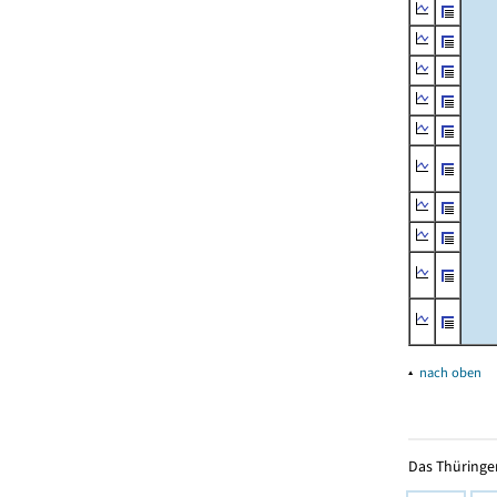
▴
nach oben
Das Thüringer