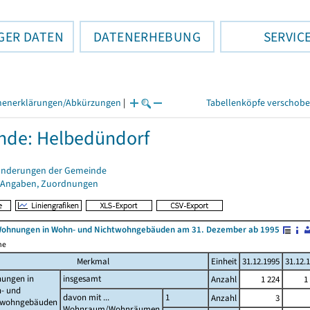
GER DATEN
DATENERHEBUNG
SERVIC
henerklärungen/Abkürzungen
|
Tabellenköpfe verschob
nde: Helbedündorf
änderungen der Gemeinde
 Angaben, Zuordnungen
Wohnungen in Wohn- und Nichtwohngebäuden am 31. Dezember ab 1995
me
Merkmal
Einheit
31.12.1995
31.12.
ungen in
insgesamt
Anzahl
1 224
1
- und
davon mit ...
1
Anzahl
3
twohngebäuden
Wohnraum/Wohnräumen