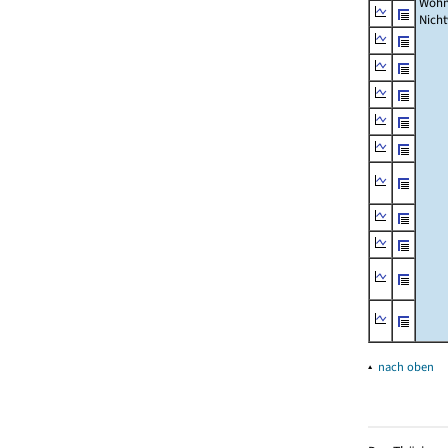
Wohn
Nich
▴
nach oben