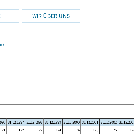
E
WIR ÜBER UNS
en?
1996
31.12.1997
31.12.1998
31.12.1999
31.12.2000
31.12.2001
31.12.2002
31.12.200
171
172
172
174
174
175
176
17