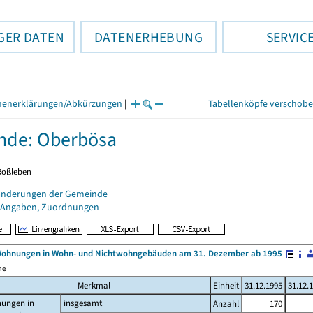
GER DATEN
DATENERHEBUNG
SERVIC
henerklärungen/Abkürzungen
|
Tabellenköpfe verschob
nde: Oberbösa
 Roßleben
änderungen der Gemeinde
 Angaben, Zuordnungen
Wohnungen in Wohn- und Nichtwohngebäuden am 31. Dezember ab 1995
me
Merkmal
Einheit
31.12.1995
31.12.
ungen in
insgesamt
Anzahl
170