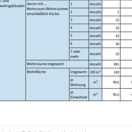
- und
davon mit ...
1
Anzahl
-
twohngebäuden
Wohnraum/Wohnräumen
2
Anzahl
2
einschließlich Küche
3
Anzahl
22
4
Anzahl
32
5
Anzahl
43
6
Anzahl
36
7 oder
Anzahl
35
mehr
Wohnräume insgesamt
Anzahl
891
Wohnfläche
insgesamt
100 m²
169
je
m²
99,6
Wohnung
je
m²
40,5
Einwohner