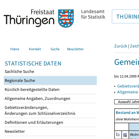
THÜRIN
Zurück
|
Zeic
Home
Kontakt
Suche
Newsletter
Gemei
STATISTISCHE DATEN
Sachliche Suche
bis 12.04.1999
Regionale Suche
▸
Gebietsver
Kürzlich bereitgestellte Daten
▸
Allgemeine
Allgemeine Angaben, Zuordnungen
Gebietsveränderungen,
Bestand an 
Änderungen zum Schlüsselverzeichnis
ohne Wohnhei
Definitionen und Erläuterungen
Newsletter
Wohn