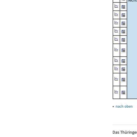
Nich
▴
nach oben
Das Thüringer