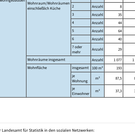
twohngebäuden
Wohnraum/Wohnräumen
2
Anzahl
8
einschließlich Küche
3
Anzahl
35
4
Anzahl
44
5
Anzahl
64
6
Anzahl
40
7 oder
Anzahl
29
mehr
Wohnräume insgesamt
Anzahl
1 077
1
Wohnfläche
insgesamt
100 m²
193
je
m²
87,5
Wohnung
je
m²
37,3
Einwohner
 Landesamt für Statistik in den sozialen Netzwerken: