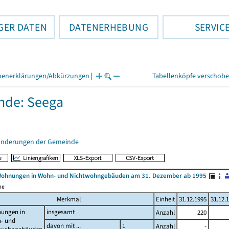
GER DATEN
DATENERHEBUNG
SERVIC
henerklärungen/Abkürzungen
|
Tabellenköpfe verschob
nde: Seega
änderungen der Gemeinde
Wohnungen in Wohn- und Nichtwohngebäuden am 31. Dezember ab 1995
me
Merkmal
Einheit
31.12.1995
31.12.
ungen in
insgesamt
Anzahl
220
- und
davon mit ...
1
Anzahl
-