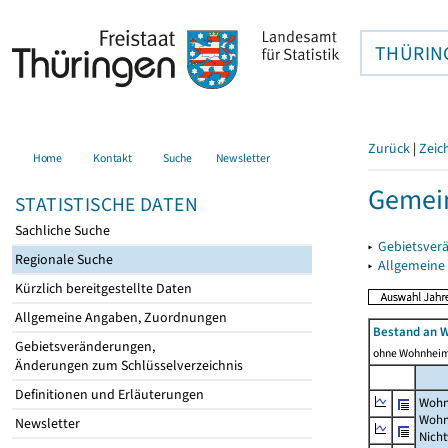
THÜRIN
Zurück
|
Zeic
Home
Kontakt
Suche
Newsletter
Gemein
STATISTISCHE DATEN
Sachliche Suche
▸
Gebietsver
Regionale Suche
▸
Allgemeine
Kürzlich bereitgestellte Daten
Allgemeine Angaben, Zuordnungen
Bestand an 
Gebietsveränderungen,
ohne Wohnhei
Änderungen zum Schlüsselverzeichnis
Definitionen und Erläuterungen
Wohn
Wohn
Newsletter
Nich