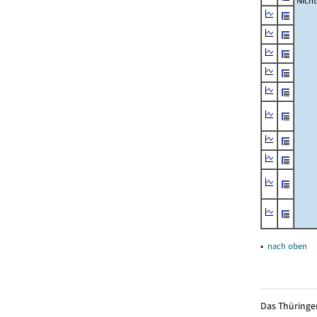
Nich
▴
nach oben
Das Thüringer