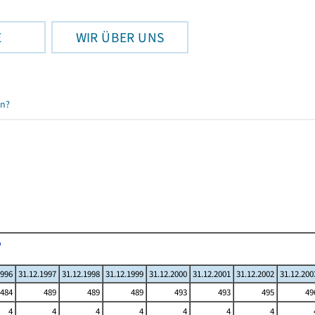
E
WIR ÜBER UNS
en?
1996
31.12.1997
31.12.1998
31.12.1999
31.12.2000
31.12.2001
31.12.2002
31.12.200
484
489
489
489
493
493
495
49
4
4
4
4
4
4
4