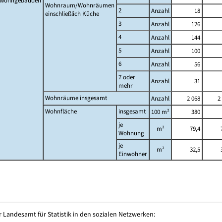
twohngebäuden
Wohnraum/Wohnräumen
2
Anzahl
18
einschließlich Küche
3
Anzahl
126
4
Anzahl
144
5
Anzahl
100
6
Anzahl
56
7 oder
Anzahl
31
mehr
Wohnräume insgesamt
Anzahl
2 068
2
Wohnfläche
insgesamt
100 m²
380
je
m²
79,4
Wohnung
je
m²
32,5
Einwohner
 Landesamt für Statistik in den sozialen Netzwerken: