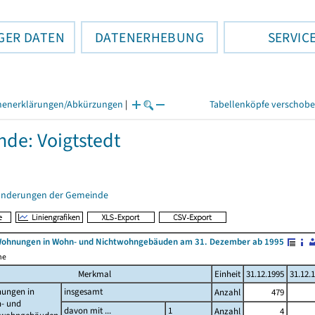
GER DATEN
DATENERHEBUNG
SERVIC
henerklärungen/Abkürzungen
|
Tabellenköpfe verschob
de: Voigtstedt
änderungen der Gemeinde
Wohnungen in Wohn- und Nichtwohngebäuden am 31. Dezember ab 1995
me
Merkmal
Einheit
31.12.1995
31.12.
ungen in
insgesamt
Anzahl
479
- und
davon mit ...
1
Anzahl
4