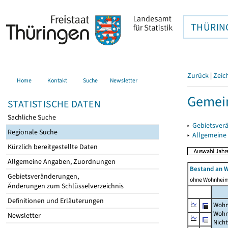
THÜRIN
Zurück
|
Zeic
Home
Kontakt
Suche
Newsletter
Gemein
STATISTISCHE DATEN
Sachliche Suche
▸
Gebietsver
Regionale Suche
▸
Allgemeine
Kürzlich bereitgestellte Daten
Allgemeine Angaben, Zuordnungen
Bestand an 
Gebietsveränderungen,
ohne Wohnhei
Änderungen zum Schlüsselverzeichnis
Definitionen und Erläuterungen
Wohn
Wohn
Newsletter
Nich