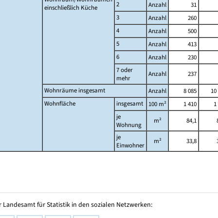
2
Anzahl
31
einschließlich Küche
3
Anzahl
260
4
Anzahl
500
5
Anzahl
413
6
Anzahl
230
7 oder
Anzahl
237
mehr
Wohnräume insgesamt
Anzahl
8 085
10
Wohnfläche
insgesamt
100 m²
1 410
1
je
m²
84,1
Wohnung
je
m²
33,8
Einwohner
 Landesamt für Statistik in den sozialen Netzwerken: