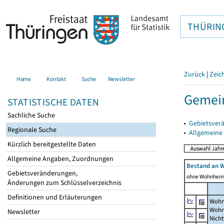
THÜRIN
Zurück
|
Zeic
Home
Kontakt
Suche
Newsletter
Gemein
STATISTISCHE DATEN
Sachliche Suche
▸
Gebietsver
Regionale Suche
▸
Allgemeine
Kürzlich bereitgestellte Daten
Allgemeine Angaben, Zuordnungen
Bestand an 
Gebietsveränderungen,
ohne Wohnhei
Änderungen zum Schlüsselverzeichnis
Definitionen und Erläuterungen
Wohn
Wohn
Newsletter
Nich