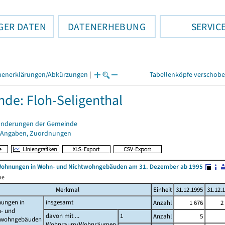
GER DATEN
DATENERHEBUNG
SERVIC
henerklärungen/Abkürzungen
|
Tabellenköpfe verschob
de: Floh-Seligenthal
änderungen der Gemeinde
 Angaben, Zuordnungen
Wohnungen in Wohn- und Nichtwohngebäuden am 31. Dezember ab 1995
me
Merkmal
Einheit
31.12.1995
31.12.
ungen in
insgesamt
Anzahl
1 676
2
- und
davon mit ...
1
Anzahl
5
twohngebäuden
Wohnraum/Wohnräumen