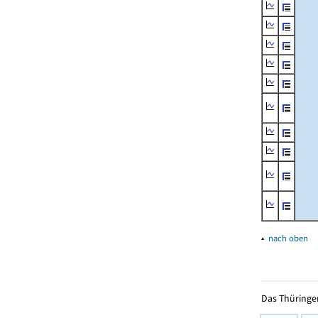
▴
nach oben
Das Thüringer