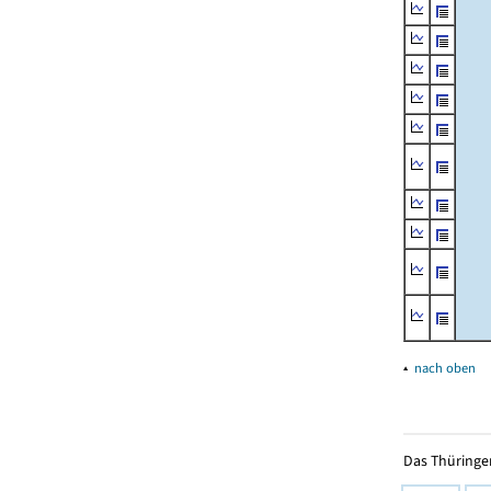
▴
nach oben
Das Thüringer