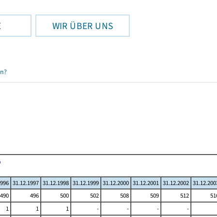
E
WIR ÜBER UNS
en?
1996
31.12.1997
31.12.1998
31.12.1999
31.12.2000
31.12.2001
31.12.2002
31.12.200
490
496
500
502
508
509
512
51
1
1
1
-
-
-
-