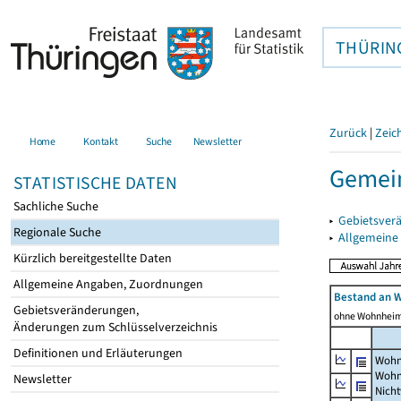
THÜRIN
Zurück
|
Zeic
Home
Kontakt
Suche
Newsletter
Gemei
STATISTISCHE DATEN
Sachliche Suche
▸
Gebietsver
Regionale Suche
▸
Allgemeine
Kürzlich bereitgestellte Daten
Allgemeine Angaben, Zuordnungen
Bestand an 
Gebietsveränderungen,
ohne Wohnhei
Änderungen zum Schlüsselverzeichnis
Definitionen und Erläuterungen
Wohn
Wohn
Newsletter
Nich