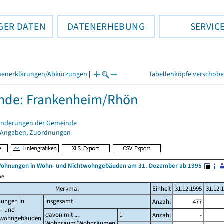
GER DATEN
DATENERHEBUNG
SERVIC
henerklärungen/Abkürzungen
|
Tabellenköpfe verschob
nde: Frankenheim/Rhön
änderungen der Gemeinde
 Angaben, Zuordnungen
Wohnungen in Wohn- und Nichtwohngebäuden am 31. Dezember ab 1995
me
Merkmal
Einheit
31.12.1995
31.12.
ungen in
insgesamt
Anzahl
477
- und
davon mit ...
1
Anzahl
-
twohngebäuden
Wohnraum/Wohnräumen