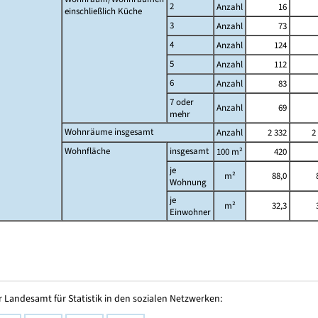
2
Anzahl
16
einschließlich Küche
3
Anzahl
73
4
Anzahl
124
5
Anzahl
112
6
Anzahl
83
7 oder
Anzahl
69
mehr
Wohnräume insgesamt
Anzahl
2 332
2
Wohnfläche
insgesamt
100 m²
420
je
m²
88,0
Wohnung
je
m²
32,3
Einwohner
 Landesamt für Statistik in den sozialen Netzwerken: