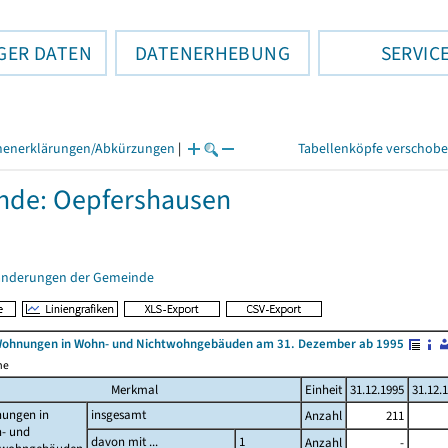
GER DATEN
DATENERHEBUNG
SERVIC
henerklärungen/Abkürzungen
|
Tabellenköpfe verschob
nde: Oepfershausen
änderungen der Gemeinde
Wohnungen in Wohn- und Nichtwohngebäuden am 31. Dezember ab 1995
me
Merkmal
Einheit
31.12.1995
31.12.
ungen in
insgesamt
Anzahl
211
- und
davon mit ...
1
Anzahl
-