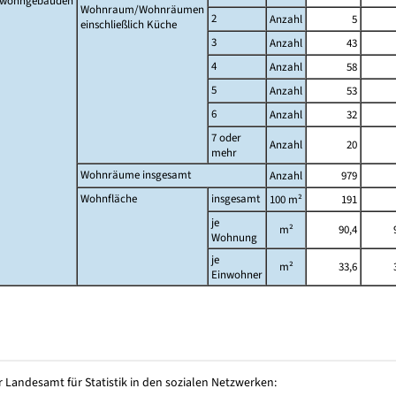
twohngebäuden
Wohnraum/Wohnräumen
2
Anzahl
5
einschließlich Küche
3
Anzahl
43
4
Anzahl
58
5
Anzahl
53
6
Anzahl
32
7 oder
Anzahl
20
mehr
Wohnräume insgesamt
Anzahl
979
Wohnfläche
insgesamt
100 m²
191
je
m²
90,4
Wohnung
je
m²
33,6
Einwohner
 Landesamt für Statistik in den sozialen Netzwerken: