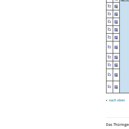
Nich
▴
nach oben
Das Thüringer