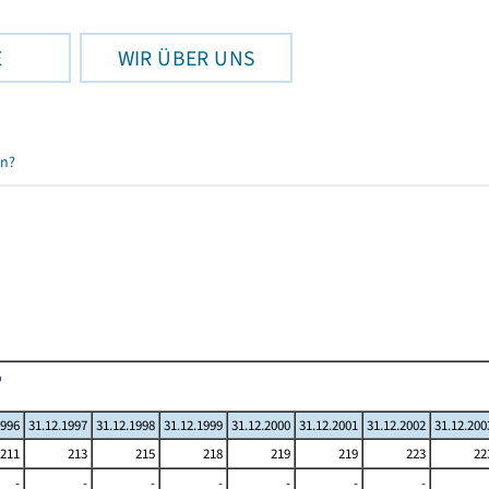
E
WIR ÜBER UNS
en?
1996
31.12.1997
31.12.1998
31.12.1999
31.12.2000
31.12.2001
31.12.2002
31.12.200
211
213
215
218
219
219
223
22
-
-
-
-
-
-
-